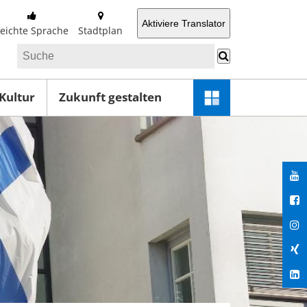
Aktiviere Translator
Leichte Sprache
Stadtplan
 Kultur
Zukunft gestalten
Schnellzugriff-
Menü
öffnen
You
Fac
Ins
Xin
Lin