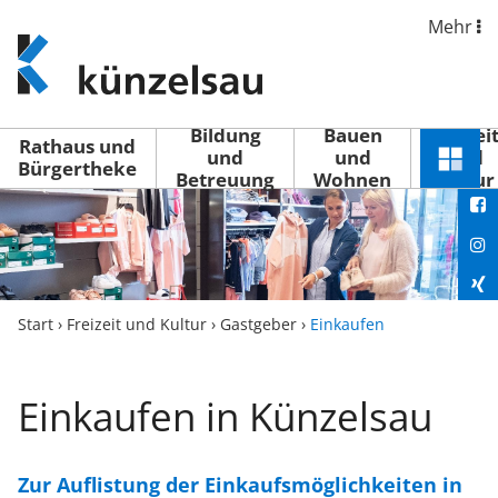
Mehr
www.kuenzelsau.de
(zur
Startseite)
Bildung
Bauen
Freizei
Rathaus und
und
und
und
Schnel
Bürgertheke
Betreuung
Wohnen
Kultur
You
Menü
öffne
Fac
Ins
Xin
Start
›
Freizeit und Kultur
›
Gastgeber
›
Einkaufen
Lin
Einkaufen in Künzelsau
Zur Auflistung der Einkaufsmöglichkeiten in