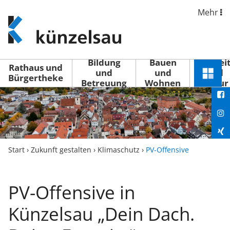
Mehr
www.kuenzelsau.de
(zur
Startseite)
Bildung
Bauen
Freizei
Rathaus und
und
und
und
Schnel
Bürgertheke
Betreuung
Wohnen
Kultur
You
Menü
öffne
Fac
Ins
Xin
Start
›
Zukunft gestalten
›
Klimaschutz
›
PV-Offensive
Lin
PV-Offensive in
Künzelsau „Dein Dach.