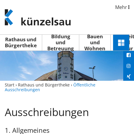
Mehr
www.kuenzelsau.de
(zur
Startseite)
Bildung
Bauen
Freizei
Rathaus und
und
und
und
Schnel
Bürgertheke
Betreuung
Wohnen
Kultur
You
Menü
öffne
Fac
Ins
Xin
Start
›
Rathaus und Bürgertheke
›
Öffentliche
Ausschreibungen
Lin
Ausschreibungen
1. Allgemeines