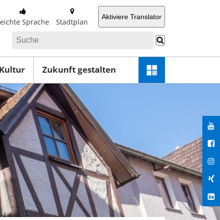
Aktiviere Translator
Leichte Sprache
Stadtplan
 Kultur
Zukunft gestalten
Schnellzugriff-
Menü
öffnen
You
Fac
Ins
Xin
Lin