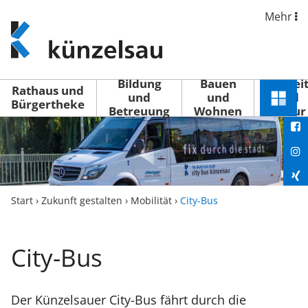
Mehr
www.kuenzelsau.de
(zur
Startseite)
Bildung
Bauen
Freizei
Rathaus und
und
und
und
Schnel
Bürgertheke
Betreuung
Wohnen
Kultur
You
Menü
öffne
Fac
Ins
Xin
Start
›
Zukunft gestalten
›
Mobilität
›
City-Bus
Lin
City-Bus
Der Künzelsauer City-Bus fährt durch die