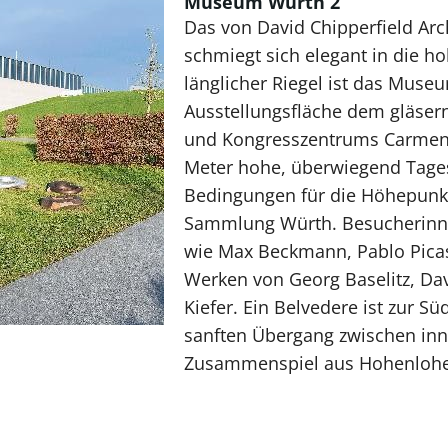
Museum Würth 2
Das von David Chipperfield Ar
schmiegt sich elegant in die ho
länglicher Riegel ist das Mus
Ausstellungsfläche dem gläser
und Kongresszentrums Carmen 
Meter hohe, überwiegend Tages
Bedingungen für die Höhepunk
Sammlung Würth. Besucherinn
wie Max Beckmann, Pablo Picas
Werken von Georg Baselitz, Da
Kiefer. Ein Belvedere ist zur Sü
sanften Übergang zwischen inn
Zusammenspiel aus Hohenloher 