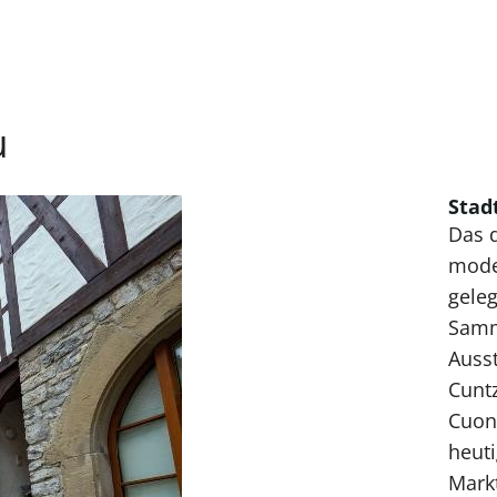
u
Sta
Das 
mode
geleg
Samm
Ausst
Cunt
Cuon
heuti
Markt