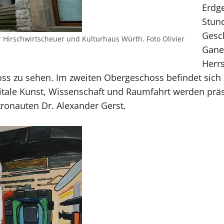
Erdg
Stund
Gesch
irschwirtscheuer und Kulturhaus Würth. Foto Olivier
Ganer
Herrs
s zu sehen. Im zweiten Obergeschoss befindet sich se
gitale Kunst, Wissenschaft und Raumfahrt werden präs
onauten Dr. Alexander Gerst.