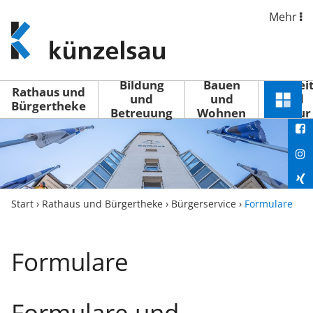
Mehr
www.kuenzelsau.de
(zur
Startseite)
Bildung
Bauen
Freizei
Rathaus und
und
und
und
Schnel
Bürgertheke
Betreuung
Wohnen
Kultur
You
Menü
öffne
Fac
Ins
Xin
Start
›
Rathaus und Bürgertheke
›
Bürgerservice
›
Formulare
Lin
Formulare
Formulare und