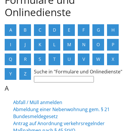
Onlinedienste
A
B
C
D
E
F
G
H
I
J
K
L
M
N
O
P
Q
R
S
T
U
V
W
X
Suche in "Formulare und Onlinedienste"
Y
Z
A
Abfall / Müll anmelden
Abmeldung einer Nebenwohnung gem. § 21
Bundesmeldegesetz
Antrag auf Anordnung verkehrsregelnder
Maßnahmen nach § 45 StVO