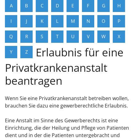
A
B
C
D
E
F
G
H
I
J
K
L
M
N
O
P
Q
R
S
T
U
V
W
X
Erlaubnis für eine
Y
Z
Privatkrankenanstalt
beantragen
Wenn Sie eine Privatkrankenanstalt betreiben wollen,
brauchen Sie dazu eine gewerberechtliche Erlaubnis.
Eine Anstalt im Sinne des Gewerberechts ist eine
Einrichtung, die der Heilung und Pflege von Patienten
dient und in der die
Patienten untergebracht und