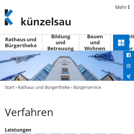
Mehr
www.kuenzelsau.de
(zur
Startseite)
Bildung
Bauen
Freizei
Rathaus und
und
und
und
Schnel
Bürgertheke
Betreuung
Wohnen
Kultur
You
Menü
öffne
Fac
Ins
Xin
Start
›
Rathaus und Bürgertheke
›
Bürgerservice
Lin
Verfahren
Leistungen