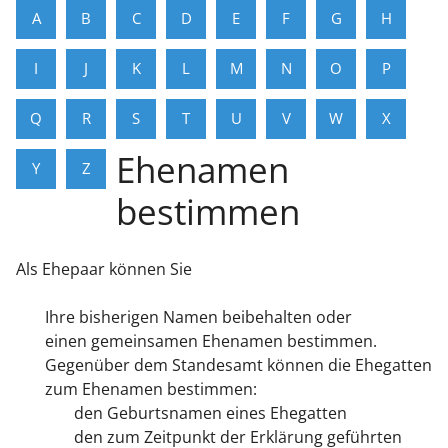
A
B
C
D
E
F
G
H
I
J
K
L
M
N
O
P
Q
R
S
T
U
V
W
X
Ehenamen
Y
Z
bestimmen
Als Ehepaar können Sie
Ihre bisherigen Namen beibehalten oder
einen gemeinsamen Ehenamen bestimmen.
Gegenüber dem Standesamt können die Ehegatten
zum Ehenamen bestimmen:
den
Geburtsnamen eines Ehegatten
den zum Zeitpunkt der Erklärung geführten