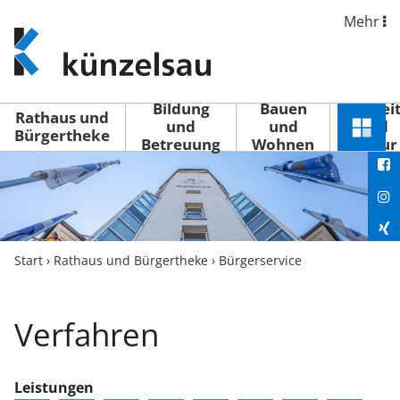
Mehr
www.kuenzelsau.de
(zur
Startseite)
Bildung
Bauen
Freizei
Rathaus und
und
und
und
Schnel
Bürgertheke
Betreuung
Wohnen
Kultur
You
Menü
öffne
Fac
Ins
Xin
Start
›
Rathaus und Bürgertheke
›
Bürgerservice
Lin
Verfahren
Leistungen