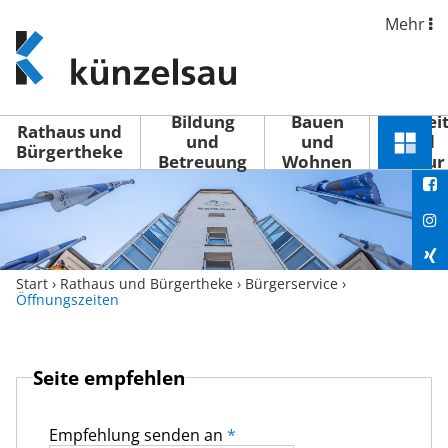
Mehr
www.kuenzelsau.de
(zur
Startseite)
Bildung
Bauen
Freizei
Rathaus und
und
und
und
Schnel
Bürgertheke
Betreuung
Wohnen
Kultur
You
Menü
öffne
Fac
Ins
Xin
Start
›
Rathaus und Bürgertheke
›
Bürgerservice
›
Öffnungszeiten
Lin
Seite empfehlen
Empfehlung senden an
*