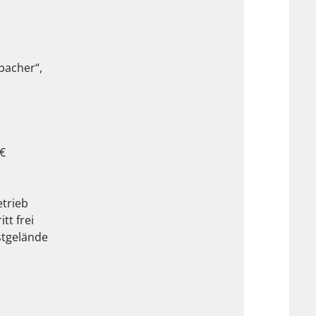
bacher“,
 €
trieb
tt frei
stgelände