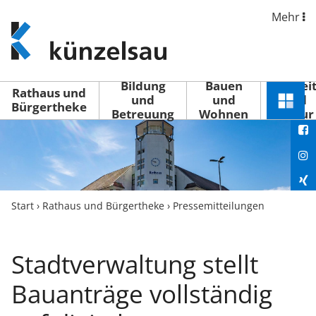
Mehr
www.kuenzelsau.de
(zur
Startseite)
Bildung
Bauen
Freizei
Rathaus und
und
und
und
Schnel
Bürgertheke
Betreuung
Wohnen
Kultur
You
Menü
öffne
Fac
Ins
Xin
Start
›
Rathaus und Bürgertheke
›
Pressemitteilungen
Lin
Stadtverwaltung stellt
Bauanträge vollständig