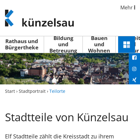
Mehr
www.kuenzelsau.de
(zur
Startseite)
Bildung
Bauen
Freizei
Rathaus und
und
und
und
Schnel
Bürgertheke
Betreuung
Wohnen
Kultur
You
Menü
öffne
Fac
Ins
Xin
Start
›
Stadtportrait
›
Teilorte
Lin
Stadtteile von Künzelsau
Elf Stadtteile zählt die Kreisstadt zu ihrem