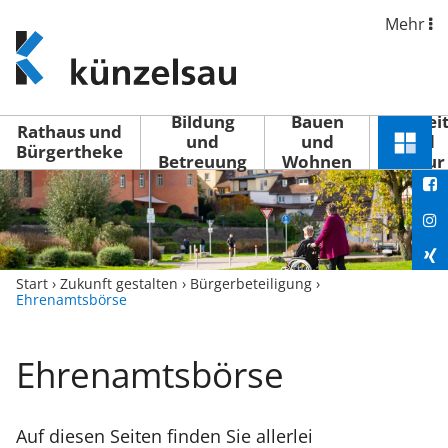
Mehr
www.kuenzelsau.de
(zur
Startseite)
Bildung
Bauen
Freizei
Rathaus und
und
und
und
Schnel
Bürgertheke
Betreuung
Wohnen
Kultur
You
Menü
öffne
Fac
Ins
Xin
Start
›
Zukunft gestalten
›
Bürgerbeteiligung
›
Ehrenamtsbörse
Lin
Ehrenamtsbörse
Auf diesen Seiten finden Sie allerlei