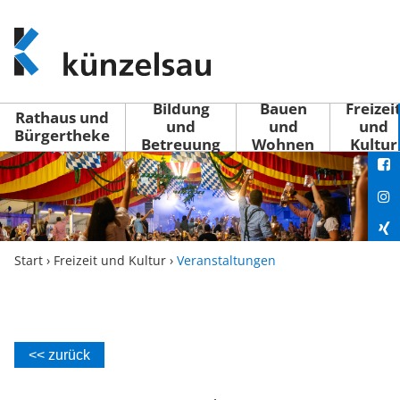
www.kuenzelsau.de
(zur
Startseite)
Bildung
Bauen
Freizei
Rathaus und
und
und
und
Bürgertheke
Betreuung
Wohnen
Kultur
You
Fac
Ins
Xin
Start
›
Freizeit und Kultur
›
Veranstaltungen
Lin
<< zurück