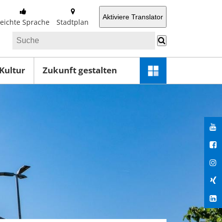
Aktiviere Translator
Leichte Sprache
Stadtplan
 Kultur
Zukunft gestalten
Schnellzugriff-
Menü
öffnen
You
Fac
Ins
Xin
Lin