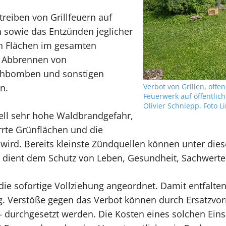
reiben von Grillfeuern auf
en sowie das Entzünden jeglicher
en Flächen im gesamten
d Abbrennen von
uchbomben und sonstigen
Verbot von Grillen, off
n.
Feuerwerk auf öffentlich
Olivier Schniepp, Foto 
ell sehr hohe Waldbrandgefahr,
rrte Grünflächen und die
wird. Bereits kleinste Zündquellen können unter die
 dient dem Schutz von Leben, Gesundheit, Sachwerte
ie sofortige Vollziehung angeordnet. Damit entfalten
g. Verstöße gegen das Verbot können durch Ersatzvo
– durchgesetzt werden. Die Kosten eines solchen Eins