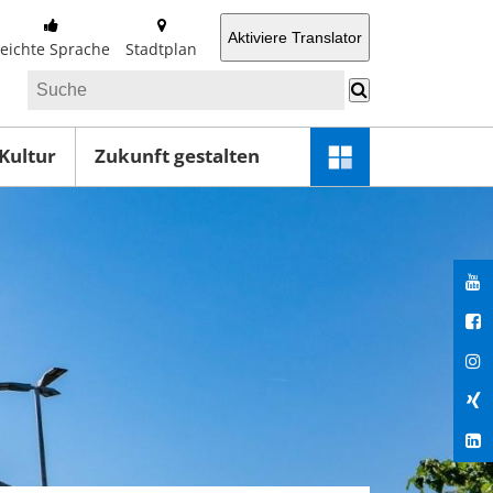
Aktiviere Translator
Leichte Sprache
Stadtplan
 Kultur
Zukunft gestalten
Schnellzugriff-
Menü
öffnen
You
Fac
Ins
Xin
Lin