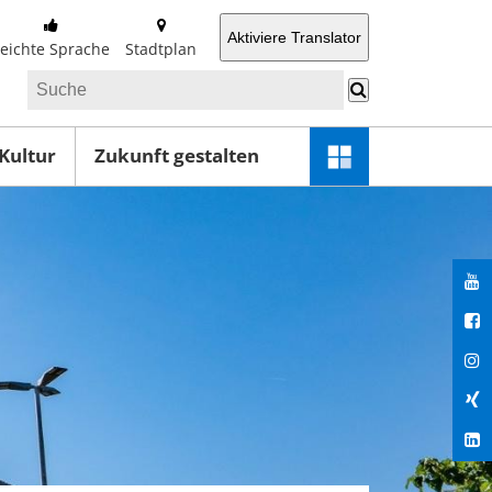
Aktiviere Translator
Leichte Sprache
Stadtplan
 Kultur
Zukunft gestalten
Schnellzugriff-
Menü
öffnen
You
Fac
Ins
Xin
Lin