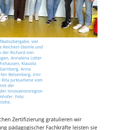
ifikatsübergabe, von
na Reichert-Steinle und
 der Richard-von-
ngen, Annalena Lotter
hshausen, Klaudia
 Garnberg, Anna
ten Belsenberg, Irini
Rita Jurksaitiene vom
mit der
 der Innovationsregion
hofer. Foto:
nlohe.
en Zertifizierung gratulieren wir
ng pädagogischer Fachkräfte leisten sie