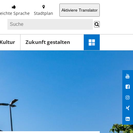
Aktiviere Translator
Leichte Sprache
Stadtplan
 Kultur
Zukunft gestalten
Schnellzugriff-
Menü
öffnen
You
Fac
Ins
Xin
Lin