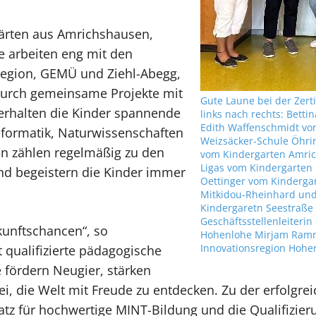
ärten aus Amrichshausen,
e arbeiten eng mit den
region, GEMÜ und Ziehl-Abegg,
urch gemeinsame Projekte mit
Gute Laune bei der Zert
rhalten die Kinder spannende
links nach rechts: Betti
Edith Waffenschmidt von
Informatik, Naturwissenschaften
Weizsäcker-Schule Öhri
en zählen regelmäßig zu den
vom Kindergarten Amric
Ligas vom Kindergarten
d begeistern die Kinder immer
Oettinger vom Kindergar
Mitkidou-Rheinhard und 
Kindergaretn Seestraße 
Geschäftsstellenleiterin
kunftschancen“, so
Hohenlohe Mirjam Ramm
Innovationsregion Hohe
 qualifizierte pädagogische
 fördern Neugier, stärken
 die Welt mit Freude zu entdecken. Zu der erfolgreich
tz für hochwertige MINT-Bildung und die Qualifizieru