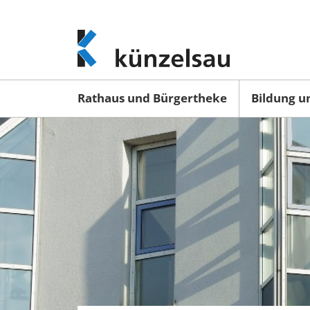
www.kuenzelsau.de
(zur
Startseite)
Rathaus und Bürgertheke
Bildung u