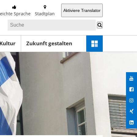
Aktiviere Translator
Leichte Sprache
Stadtplan
 Kultur
Zukunft gestalten
Schnellzugriff-
Menü
öffnen
You
Fac
Ins
Xin
Lin