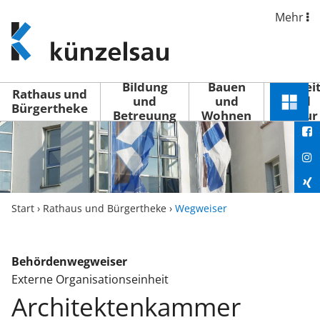
Mehr
www.kuenzelsau.de
(zur
Startseite)
Bildung
Bauen
Freizei
Rathaus und
und
und
und
Schnel
Bürgertheke
Betreuung
Wohnen
Kultur
You
Menü
öffne
Fac
Ins
Xin
Start
›
Rathaus und Bürgertheke
›
Wegweiser
Lin
Behördenwegweiser
Externe Organisationseinheit
Architektenkammer