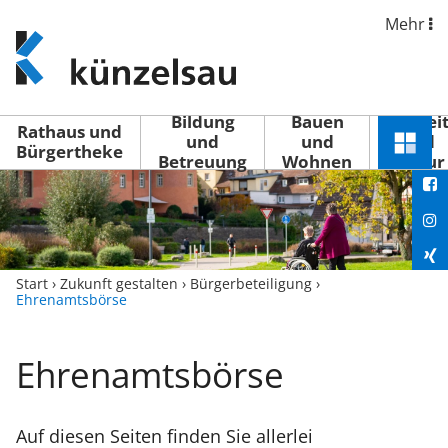
Mehr
www.kuenzelsau.de
(zur
Startseite)
Bildung
Bauen
Freizei
Rathaus und
und
und
und
Schnel
Bürgertheke
Betreuung
Wohnen
Kultur
You
Menü
öffne
Fac
Ins
Xin
Start
›
Zukunft gestalten
›
Bürgerbeteiligung
›
Ehrenamtsbörse
Lin
Ehrenamtsbörse
Auf diesen Seiten finden Sie allerlei