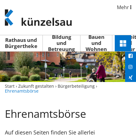
Mehr
www.kuenzelsau.de
(zur
Startseite)
Bildung
Bauen
Freizei
Rathaus und
und
und
und
Schnel
Bürgertheke
Betreuung
Wohnen
Kultur
You
Menü
öffne
Fac
Ins
Xin
Start
›
Zukunft gestalten
›
Bürgerbeteiligung
›
Ehrenamtsbörse
Lin
Ehrenamtsbörse
Auf diesen Seiten finden Sie allerlei