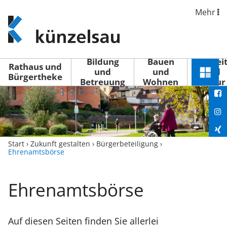
Mehr
www.kuenzelsau.de
(zur
Startseite)
Bildung
Bauen
Freizei
Rathaus und
und
und
und
Schnel
Bürgertheke
Betreuung
Wohnen
Kultur
You
Menü
öffne
Fac
Ins
Xin
Start
›
Zukunft gestalten
›
Bürgerbeteiligung
›
Ehrenamtsbörse
Lin
Ehrenamtsbörse
Auf diesen Seiten finden Sie allerlei