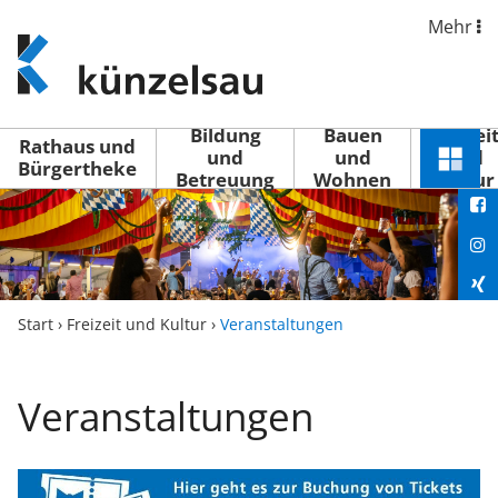
Mehr
www.kuenzelsau.de
(zur
Startseite)
Bildung
Bauen
Freizei
Rathaus und
und
und
und
Schnel
Bürgertheke
Betreuung
Wohnen
Kultur
You
Menü
öffne
Fac
Ins
Xin
Start
›
Freizeit und Kultur
›
Veranstaltungen
Lin
Veranstaltungen