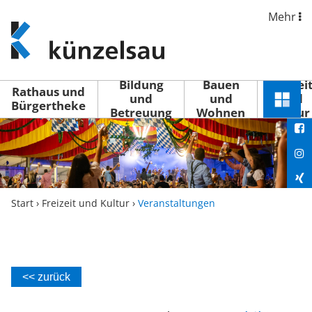
Mehr
www.kuenzelsau.de
(zur
Startseite)
Bildung
Bauen
Freizei
Rathaus und
und
und
und
Schnel
Bürgertheke
Betreuung
Wohnen
Kultur
You
Menü
öffne
Fac
Ins
Xin
Start
›
Freizeit und Kultur
›
Veranstaltungen
Lin
<< zurück