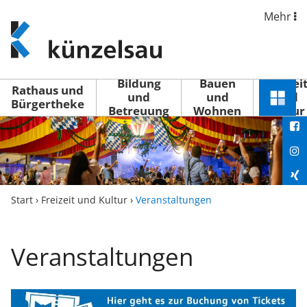
Mehr
www.kuenzelsau.de
(zur
Startseite)
Bildung
Bauen
Freizei
Rathaus und
und
und
und
Schnel
Bürgertheke
Betreuung
Wohnen
Kultur
You
Menü
öffne
Fac
Ins
Xin
Start
›
Freizeit und Kultur
›
Veranstaltungen
Lin
Veranstaltungen