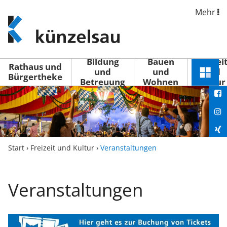
Mehr
www.kuenzelsau.de
(zur
Startseite)
Bildung
Bauen
Freizei
Rathaus und
und
und
und
Schnel
Bürgertheke
Betreuung
Wohnen
Kultur
You
Menü
öffne
Fac
Ins
Xin
Start
›
Freizeit und Kultur
›
Veranstaltungen
Lin
Veranstaltungen