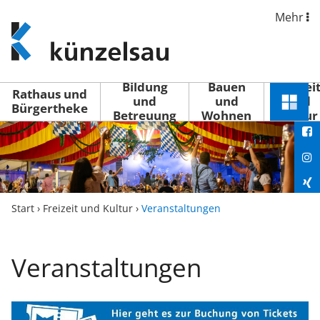
Mehr
www.kuenzelsau.de
(zur
Startseite)
Bildung
Bauen
Freizei
Rathaus und
und
und
und
Schnel
Bürgertheke
Betreuung
Wohnen
Kultur
You
Menü
öffne
Fac
Ins
Xin
Start
›
Freizeit und Kultur
›
Veranstaltungen
Lin
Veranstaltungen