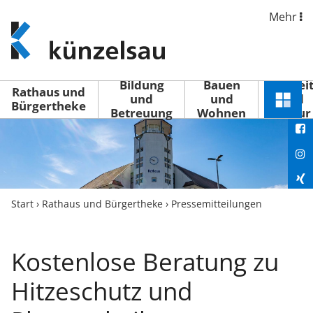
Mehr
www.kuenzelsau.de
(zur
Startseite)
Bildung
Bauen
Freizei
Rathaus und
und
und
und
Schnel
Bürgertheke
Betreuung
Wohnen
Kultur
You
Menü
öffne
Fac
Ins
Xin
Start
›
Rathaus und Bürgertheke
›
Pressemitteilungen
Lin
Kostenlose Beratung zu
Hitzeschutz und