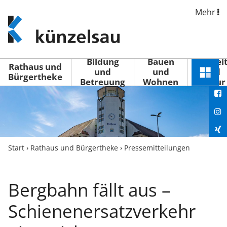
Mehr
www.kuenzelsau.de
(zur
Startseite)
Bildung
Bauen
Freizei
Rathaus und
und
und
und
Schnel
Bürgertheke
Betreuung
Wohnen
Kultur
You
Menü
öffne
Fac
Ins
Xin
Start
›
Rathaus und Bürgertheke
›
Pressemitteilungen
Lin
Bergbahn fällt aus –
Schienenersatzverkehr