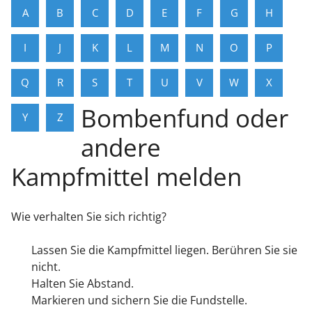
A
B
C
D
E
F
G
H
I
J
K
L
M
N
O
P
Q
R
S
T
U
V
W
X
Bombenfund oder
Y
Z
andere
Kampfmittel melden
Wie verhalten Sie sich richtig?
Lassen Sie die Kampfmittel liegen. Berühren Sie sie
nicht.
Halten Sie Abstand.
Markieren und sichern Sie die Fundstelle.