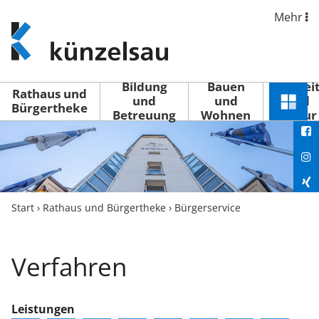
Mehr
www.kuenzelsau.de
(zur
Startseite)
Bildung
Bauen
Freizei
Rathaus und
und
und
und
Schnel
Bürgertheke
Betreuung
Wohnen
Kultur
You
Menü
öffne
Fac
Ins
Xin
Start
›
Rathaus und Bürgertheke
›
Bürgerservice
Lin
Verfahren
Leistungen