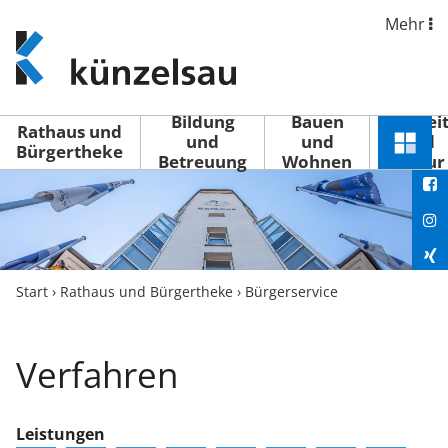
Mehr
www.kuenzelsau.de
(zur
Startseite)
Bildung
Bauen
Freizei
Rathaus und
und
und
und
Schnel
Bürgertheke
Betreuung
Wohnen
Kultur
You
Menü
öffne
Fac
Ins
Xin
Start
›
Rathaus und Bürgertheke
›
Bürgerservice
Lin
Verfahren
Leistungen