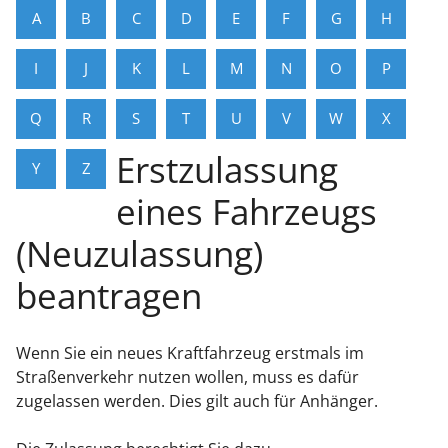
A
B
C
D
E
F
G
H
I
J
K
L
M
N
O
P
Q
R
S
T
U
V
W
X
Erstzulassung
Y
Z
eines Fahrzeugs
(Neuzulassung)
beantragen
Wenn Sie ein neues Kraftfahrzeug erstmals im
Straßenverkehr nutzen wollen, muss es dafür
zugelassen werden. Dies gilt auch für Anhänger.